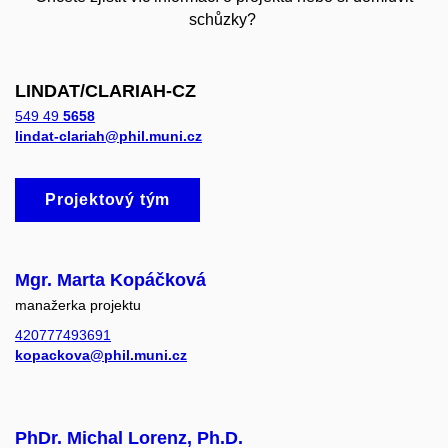
schůzky?
LINDAT/CLARIAH-CZ
549 49
5658
lindat-clariah@phil.muni.cz
Projektový tým
Mgr. Marta Kopáčková
manažerka projektu
420777493691
kopackova@phil.muni.cz
PhDr. Michal Lorenz, Ph.D.