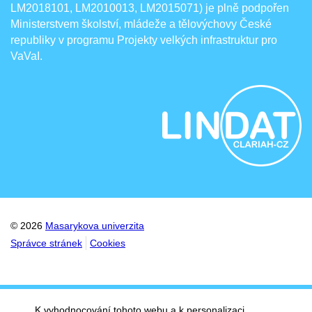
LM2018101, LM2010013, LM2015071) je plně podpořen
Ministerstvem školství, mládeže a tělovýchovy České
republiky v programu Projekty velkých infrastruktur pro
VaVaI.
© 2026
Masarykova univerzita
Správce stránek
Cookies
K vyhodnocování tohoto webu a k personalizaci