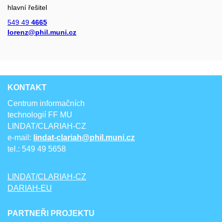
hlavní řešitel
549 49
4665
lorenz@phil.muni.cz
KONTAKT
Centrum informačních
technologií FF MU
LINDAT/CLARIAH-CZ
e-mail:
lindat-clariah@phil.muni.cz
tel.: 549 49 5658
LINDAT/CLARIAH-CZ
DARIAH-EU
PARTNEŘI PROJEKTU