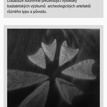
Databáze souhrnně prezentující výsledky
badatelských výzkumů archeologických artefaktů
různého typu a původu.